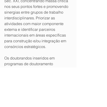
Séc. XXI, concentrando massa crítica 
nos seus pontos fortes e promovendo 
sinergias entre grupos de trabalho 
interdisciplinares. Priorizar as 
atividades com maior componente 
externa e identificar parceiros 
internacionais em áreas específicas 
para construção e/ou integração em 
consórcios estratégicos.
Os doutorandos inseridos em 
programas de doutoramento 
inovadores e com fortes ligações ao 
tecido empresarial são um meio 
interessante de reforçar as equipas de 
investigação. Todavia, para terem 
procura, os programas de 
doutoramento devem preparar para o 
exercício da profissão ao mais 