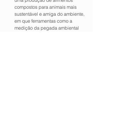
uma produção de alimentos 
compostos para animais mais 
sustentável e amiga do ambiente, 
em que ferramentas como a 
medição da pegada ambiental 
(PEF), a análise do LCA (ciclo de 
vida) e a utilização de matérias-
primas responsáveis, com 
destaque para a soja, irão ser 
cada vez mais utilizadas, com 
várias iniciativas promovidas pela 
IACA. 
Outras estratégias passam pela gestão 
dos efluentes das explorações 
pecuárias, a redução dos teores de N 
e P nos solos e a economia circular. 
Esta última consiste na utilização de 
matérias-primas provenientes de 
outras indústrias agroalimentares 