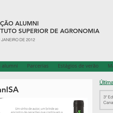
AÇÃO ALUMNI
ITUTO SUPERIOR DE AGRONOMIA
JANEIRO DE 2012
 alumni
Parcerias
Estágios de verão
M
Últim
mnISA
3º Ed
Cana