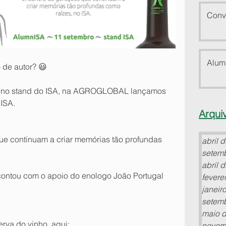
Conv
Alum
 de autor? 😃
h, no stand do ISA, na AGROGLOBAL lançamos 
nISA.
Arqui
e continuam a criar memórias tão profundas 
abril 
setem
abril 
contou com o apoio do enologo João Portugal 
fevere
janeir
setem
maio 
rva do vinho, aqui: 
novem