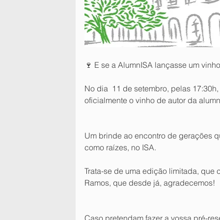
🍷 E se a AlumnISA lançasse um vinho
No dia  11 de setembro, pelas 17:30
oficialmente o vinho de autor da alum
Um brinde ao encontro de gerações qu
como raízes, no ISA. 
Trata-se de uma edição limitada, que 
Ramos, que desde já, agradecemos!
Caso pretendam fazer a vossa pré-rese