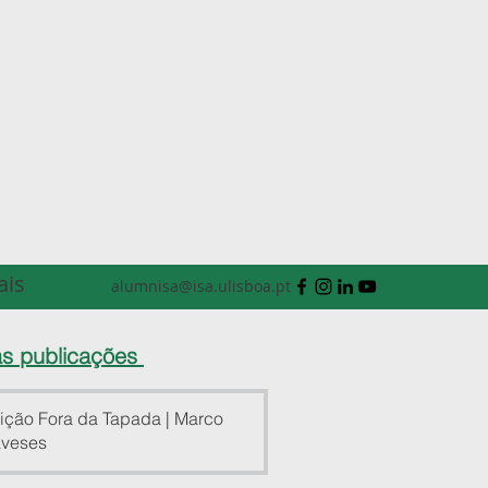
ais
alumnisa@isa.ulisboa.pt
as publicações
ição Fora da Tapada | Marco
veses