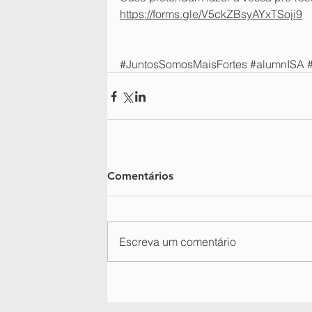
https://forms.gle/V5ckZBsyAYxTSoji9
#JuntosSomosMaisFortes
#alumnISA
Comentários
Escreva um comentário