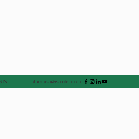
ais
alumnisa@isa.ulisboa.pt