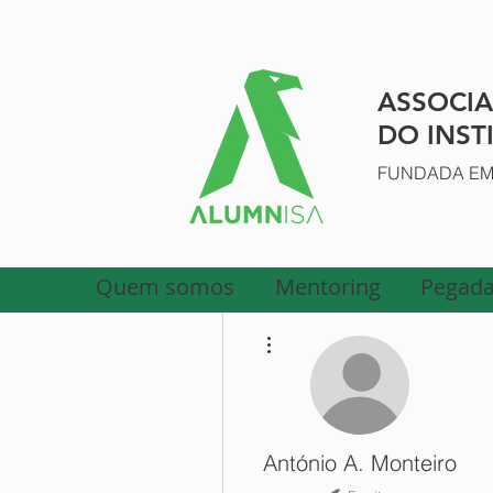
ASSOCI
DO INST
FUNDADA EM 
Quem somos
Mentoring
Pegada
Mais ações
António A. Monteiro