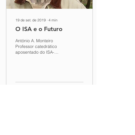
19 de set. de 2019
∙
4
min
O ISA e o Futuro
António A. Monteiro
Professor catedrático
aposentado do ISA-
ULisboa Ex-presidente da
International Society for
Horticultural Science...
654
0
PARCEIROS